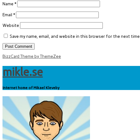
Name
*
Email
*
Website
Save my name, email, and website in this browser for the next tim
BizzCard Theme by ThemeZee
mikle.se
Internet home of Mikael Kleveby