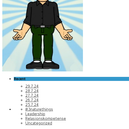
Recent
29.7.24
28.7.24
27.7.24
26.7.24
25.7.24
#3naturethings
Leadership
Relasjonskompetense
Uncategorized